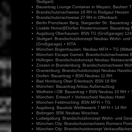
Stuttgart)
Bauantrag Lounge Container in Weyarn, Bauherr T
Brandschutznachweise 18 RH in Rodgau/ Hessen
Brandschutznachweise 27 RH in Offenbach
Berlin Prenzlauer Berg, Stargarder Str: Bauantr
Livable Home@Dorfen Klostermoosen: Bauantrag 
Augsburg Oberhausen: BSN TG (Großgarage) 124 
Stuttgart: Brandschutzkonzept Neubau Wohn- und
(Großgarage) + KITA
München Bogenhausen: Neubau MFH + TG (Mittel
München Escape Games: Brandschutznachweise Barer
Hüfingen: Brandschutzkonzept Neubau Restaurantbe
Zossen in Brandenburg: Brandschutznachweis Wo
Oranienburg: Brandschutzkonzept Neubau Havelsc
Dorfen: Bauantrag + BSN Neubau 11 RH
Bad Homburg Ober Erlenbach: BSN 18 RH
München: Bauantrag Anbau Außenaufzug
Weilheim i.OB: Bauantrag + BSN Neubau 10 RH +
München: Entwurf + Vorbescheid Neubau Hotel
München Feldmoching: BSN MFH + TG
Augsburg: Baustolz Wettbewerb 7 MFH + 14 RH
Bobingen: BSK Neubau Moschee
Ludwigsburg: Brandschutzkonzept Wohn- und Ges
München City: Brandschutznachweis Runners Poin
München City: Brandschutzkonzept Verkausfläch