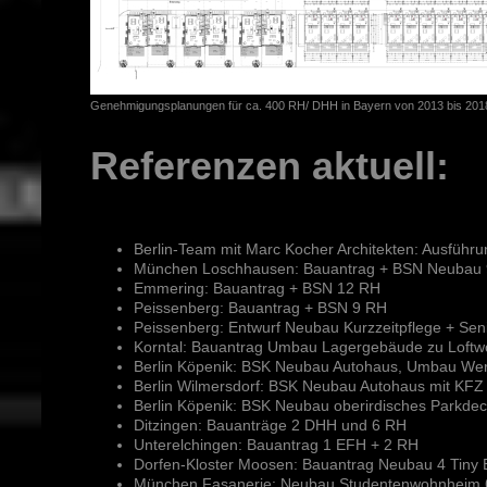
Genehmigungsplanungen für ca. 400 RH/ DHH in Bayern von 2013 bis 201
Referenzen aktuell:
Berlin-Team mit Marc Kocher Architekten: Ausführ
München Loschhausen: Bauantrag + BSN Neubau
Emmering: Bauantrag + BSN 12 RH
Peissenberg: Bauantrag + BSN 9 RH
Peissenberg: Entwurf Neubau Kurzzeitpflege + Se
Korntal: Bauantrag Umbau Lagergebäude zu Loft
Berlin Köpenik: BSK Neubau Autohaus, Umbau Wer
Berlin Wilmersdorf: BSK Neubau Autohaus mit KFZ
Berlin Köpenik: BSK Neubau oberirdisches Parkdec
Ditzingen: Bauanträge 2 DHH und 6 RH
Unterelchingen: Bauantrag 1 EFH + 2 RH
Dorfen-Kloster Moosen: Bauantrag Neubau 4 Tiny
München Fasanerie: Neubau Studentenwohnheim 