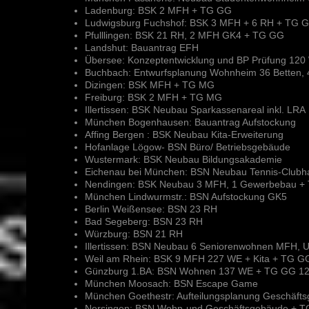
Ladenburg: BSK 2 MFH + TG GG
Ludwigsburg Fuchshof: BSK 3 MFH + 6 RH + TG 
Pfulllingen: BSK 21 RH, 2 MFH GK4 + TG GG
Landshut: Bauantrag EFH
Übersee: Konzeptentwicklung und BP Prüfung 12
Buchbach: Entwurfsplanung Wohnheim 36 Betten,
Dizingen: BSK MFH + TG MG
Freiburg: BSK 2 MFH + TG MG
Illertissen: BSK Neubau Sparkassenareal inkl. LRA
München Bogenhausen: Bauantrag Aufstockung
Affing Bergen : BSK Neubau Kita-Erweiterung
Hofanlage Lögow- BSN Büro/ Betriebsgebäude
Wustermark: BSK Neubau Bildungsakademie
Eichenau bei München: BSN Neubau Tennis-Clubh
Nendingen: BSK Neubau 3 MFH, 1 Gewerbebau +
München Lindwurmstr.: BSN Aufstockung GK5
Berlin Weißensee: BSN 23 RH
Bad Segeberg: BSN 23 RH
Würzburg: BSN 21 RH
Illertissen: BSN Neubau 6 Seniorenwohnen MFH, U
Weil am Rhein: BSK 9 MFH 227 WE + Kita + TG GG 
Günzburg 1.BA: BSN Wohnen 137 WE + TG GG 125
München Moosach: BSN Escape Game
München Goethestr: Aufteilungsplanung Geschäft
Nersingen: BSN Wohn-und Geschäftsgebäude + 