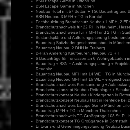
BSN Escape Game in Ottobrunn
BSN Escape Game in München
Neubau Hotel mit 57 Betten + TG: Bauantrag und 
BSN Neubau 3 MFH + TG in Korntal
Fachbauleitung Brandschutz Neubau 1 MFH, 2 EF
Brandschutznachweis für 22 RH in Nauheim, Hess
Brandschutznachweise für 7 MFH und 2 TG in Stad
Bestandspläne und Aufteilungsplanung bestehen
Bauantrag Spitzbodengeschossausbau in München
Bauantrag Neubau 2 DHH in Freiberg
B-Plan Änderung Kaufbeuren, Neubau 71 RH
6 Bauanträge für Terrassen an 6 Wohngebäuden in 
Bauantrag + BSN + Ausführungsplanung + Projekts
Reudnitz
Bauantrag Neubau MFH mit 14 WE + TG in Münch
Bauantrag Neubau MFH mit 16 WE + erdgeschossi
Brandschutznachweis Kernsanierung + Aufstockun
Brandschutzkonzept Neubau Reifenlager + Schulun
Brandschutzkonzept Neubau Kindergarten in Rott
Brandschutzkonzept Neubau Hort in Rehfelde bei B
Brandschutznachweis Escape Game München Lilien
Bauantrag MFH + TG in München Thalkirchen
Brandschutznachweis TG Großgarage 108 St. Pl. i
Brandschutzkonzept TG Großgarage in Dornstadt
Entwurfs-und Genehmigungsplanung Neubau Busine