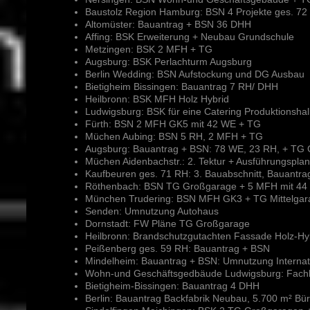
Baustolz Region Hamburg: BSN 4 Projekte ges. 72
Altomüster: Bauantrag + BSN 36 DHH
Affing: BSK Erweiterung + Neubau Grundschule
Metzingen: BSK 2 MFH + TG
Augsburg: BSK Perlachturm Augsburg
Berlin Wedding: BSN Aufstockung und DG Ausbau
Bietigheim Bissingen: Bauantrag 7 RH/ DHH
Heilbronn: BSK MFH Holz Hybrid
Ludwigsburg: BSK für eine Catering Produktionsha
Fürth: BSN 2 MFH GK5 mit 42 WE + TG
Müchen Aubing: BSN 5 RH, 2 MFH + TG
Augsburg: Bauantrag + BSN: 78 WE, 23 RH, + TG G
Müchen Aidenbachstr.: 2. Tektur + Ausführungspl
Kaufbeuren ges. 71 RH: 3. Bauabschnitt, Bauantr
Röthenbach: BSN TG Großgarage + 5 MFH mit 44
München Trudering: BSN MFH GK3 + TG Mittelgar
Senden: Umnutzung Autohaus
Dornstadt: FW Pläne TG Großgarage
Heilbronn: Brandschutzgutachten Fassade Holz-H
Peißenberg ges. 59 RH: Bauantrag + BSN
Mindelheim: Bauantrag + BSN: Umnutzung Internat 
Wohn-und Geschäftsgedbäude Ludwigsburg: Fachba
Bietigheim-Bissingen: Bauantrag 4 DHH
Berlin: Bauantrag Backfabrik Neubau, 5.700 m² Bü