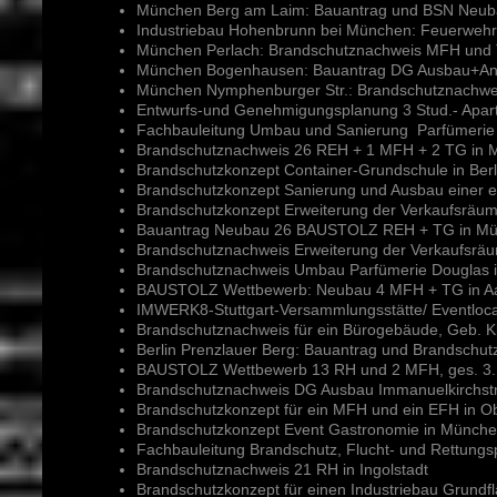
München Berg am Laim: Bauantrag und BSN Neu
Industriebau Hohenbrunn bei München: Feuerwehrp
München Perlach: Brandschutznachweis MFH un
München Bogenhausen: Bauantrag DG Ausbau+An
München Nymphenburger Str.: Brandschutznachw
Entwurfs-und Genehmigungsplanung 3 Stud.- Apart
Fachbauleitung Umbau und Sanierung Parfümeri
Brandschutznachweis 26 REH + 1 MFH + 2 TG in 
Brandschutzkonzept Container-Grundschule in Berl
Brandschutzkonzept Sanierung und Ausbau einer e
Brandschutzkonzept Erweiterung der Verkaufsräume
Bauantrag Neubau 26 BAUSTOLZ REH + TG in Mü
Brandschutznachweis Erweiterung der Verkaufsrä
Brandschutznachweis Umbau Parfümerie Douglas i
BAUSTOLZ Wettbewerb: Neubau 4 MFH + TG in A
IMWERK8-Stuttgart-Versammlungsstätte/ Eventlocat
Brandschutznachweis für ein Bürogebäude, Geb. K
Berlin Prenzlauer Berg: Bauantrag und Brandschu
BAUSTOLZ Wettbewerb 13 RH und 2 MFH, ges. 3.1
Brandschutznachweis DG Ausbau Immanuelkirchstr.
Brandschutzkonzept für ein MFH und ein EFH in O
Brandschutzkonzept Event Gastronomie in Münch
Fachbauleitung Brandschutz, Flucht- und Rettung
Brandschutznachweis 21 RH in Ingolstadt
Brandschutzkonzept für einen Industriebau Grund