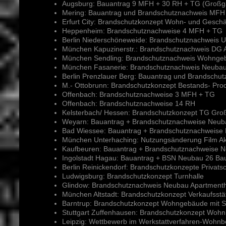
Augsburg: Bauantrag 9 MFH + 30 RH + TG (Großga
Mering: Bauantrag und Brandschutznachweis MFH
Erfurt City: Brandschutzkonzept Wohn- und Gesch
Heppenheim: Brandschutznachweise 4 MFH + TG
Berlin Niederschöneweide: Brandschutznachweis
München Kapuzinerstr.: Brandschutznachweis DG
München Sendling: Brandschutznachweis Wohnge
München Fasanerie: Brandschutznachweis Neuba
Berlin Prenzlauer Berg: Bauantrag und Brandsch
M.- Ottobrunn: Brandschutzkonzept Bestands- Pr
Offenbach: Brandschutznachweise 3 MFH + TG
Offenbach: Brandschutznachweise 14 RH
Kelsterbach/ Hessen: Brandschutzkonzept TG Gr
Weyarn: Bauantrag + Brandschutznachweise Neub
Bad Wiessee: Bauantrag + Brandschutznachweise
München Unterhaching: Nutzungsänderung Film A
Kaufbeuren: Bauantrag + Brandschutznachweise 
Ingolstadt Hagau: Bauantrag + BSN Neubau 26 Ba
Berlin Reinickendorf: Brandschutzkonzepte Privats
Ludwigsburg: Brandschutzkonzept Turnhalle
Glindow: Brandschutznachweis Neubau Apartment
München Altstadt: Brandschutzkonzept Verkaufsst
Barntrup: Brandschutzkonzept Wohngebäude mit 
Stuttgart Zuffenhausen: Brandschutzkonzept Wohnh
Leipzig: Wettbewerb im Werkstattverfahren-Wohnb