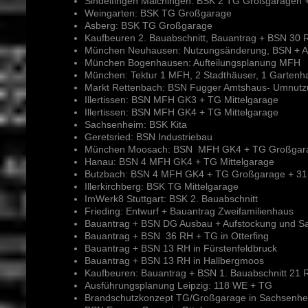
Sindelfingen Maichingen: BSK 2 TG Großgaragen 
Weingarten: BSK TG Großgarage
Asberg: BSK TG Großgarage
Kaufbeuren 2. Bauabschnitt, Bauantrag + BSN 30 
München Neuhausen: Nutzungsänderung, BSN + A
München Bogenhausen: Aufteilungsplanung MFH
München: Tektur 1 MFH, 2 Stadthäuser, 1 Gartenh
Markt Rettenbach: BSN Fugger Amtshaus- Umnutz
Illertissen: BSN MFH GK3 + TG Mittelgarage
Illertissen: BSN MFH GK4 + TG Mittelgarage
Sachsenheim: BSK Kita
Geretsried: BSN Industriebau
München Moosach: BSN MFH GK4 + TG Großgar
Hanau: BSN 4 MFH GK4 + TG Mittelgarage
Butzbach: BSN 4 MFH GK4 + TG Großgarage + 3
Illerkirchberg: BSK TG Mittelgarage
ImWerk8 Stuttgart: BSK 2. Bauabschnitt
Frieding: Entwurf + Bauantrag Zweifamilienhaus
Bauantrag + BSN DG Ausbau + Aufstockung und S
Bauantrag + BSN 36 RH + TG in Otterfing
Bauantrag + BSN 13 RH in Fürstenfeldbruck
Bauantrag + BSN 13 RH in Hallbergmoos
Kaufbeuren: Bauantrag + BSN 1. Bauabschnitt 21 
Ausführungsplanung Leipzig: 118 WE + TG
Brandschutzkonzept TG/Großgarage in Sachsenh